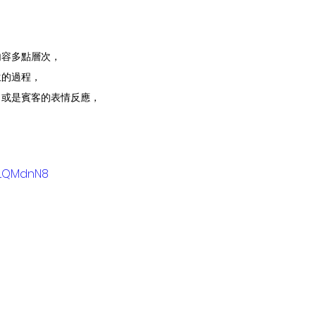
內容多點層次，
生的過程，
角或是賓客的表情反應，
！
2tLQMdnN8