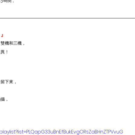
不少時間，
 』
、雙機和三機，
差異！
保留下來，
拍攝，
/playlist?list=PLQapG33uBnEfBukEvgORsZaBHnZTPVvuG