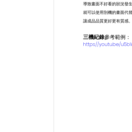
導致畫面不好看的狀況發
就可以使用別機的畫面代
讓成品品質更好更有質感
三機紀錄
參考範例：
https://youtu.be/u5