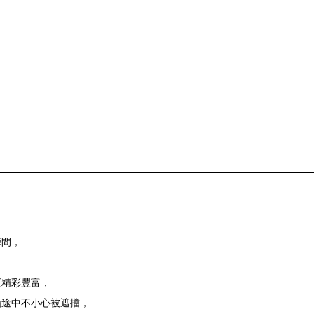
瞬間，
更精彩豐富，
攝途中不小心被遮擋，