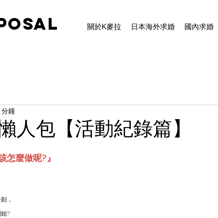
POSAL
關於K麥拉
日本海外求婚
國內求婚
 分鐘
懶人包【活動紀錄篇】
該怎麼做呢?』
一刻，
始?