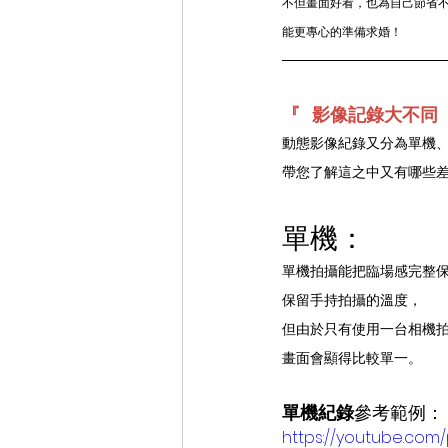
不但畫面好看，也為自己節省
能更專心的準備求婚！
『   影像記錄大不同  
動態影像紀錄又分為單機
帶您了解這之中又有哪些
單機：
單機拍攝能把臨場感完整
保留手持拍攝的溫度，
但由於只有使用一台相機
畫面會顯得比較單一。
單機紀錄
參考範例：
https://youtube.com