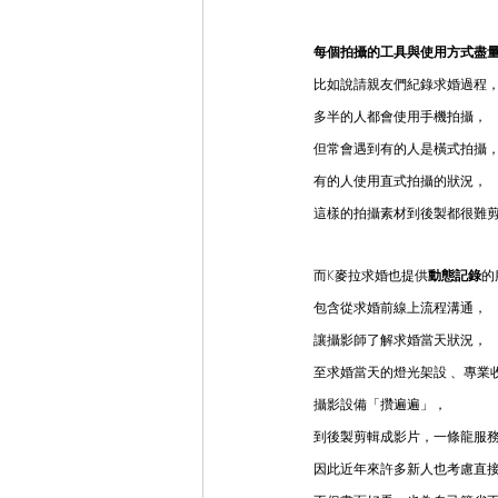
每個拍攝的工具與使用方式盡
比如說請親友們紀錄求婚過程
多半的人都會使用手機拍攝，
但常會遇到有的人是橫式拍攝
有的人使用直式拍攝的狀況，
這樣的拍攝素材到後製都很難
而K麥拉求婚也提供
動態記錄
的
包含從求婚前線上流程溝通，
讓攝影師了解求婚當天狀況，
至求婚當天的燈光架設 、專業收
攝影設備「攢遍遍」，
到後製剪輯成影片，一條龍服
因此近年來許多新人也考慮直