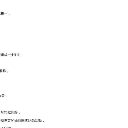
量統一
，
，
，
剪輯成一支影片。
服務，
音 、
務幫您做到好，
接找專業的攝影團隊紀錄活動，